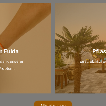
n Fulda
Pflas
dank unserer
Egal, ob Hof od
Problem.
Alle Leistungen