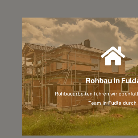
Rohbau In Fuld
Rohbauarbeiten führen wir ebenfal
Team in Fudla durch.