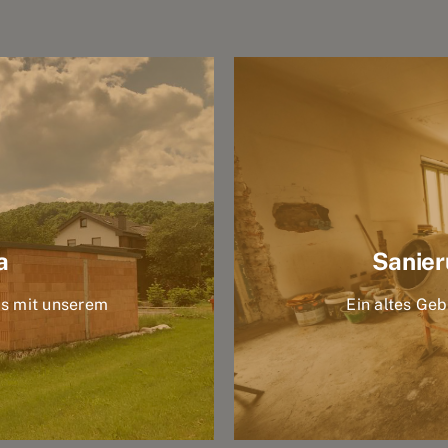
a
Sanier
ls mit unserem
Ein altes Ge