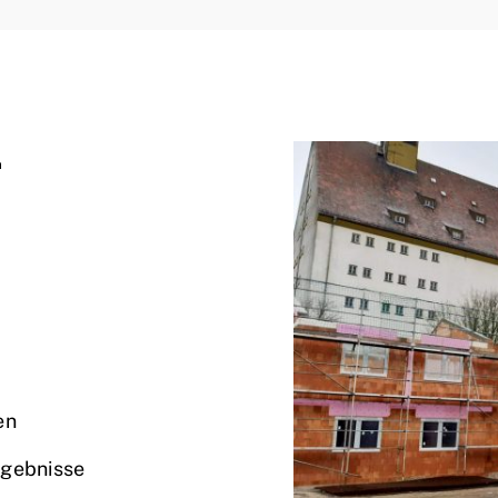
a
en
rgebnisse