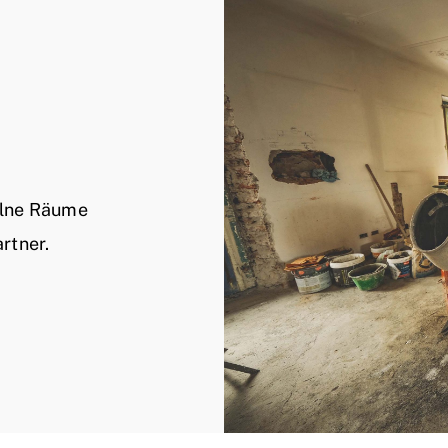
elne Räume
rtner.